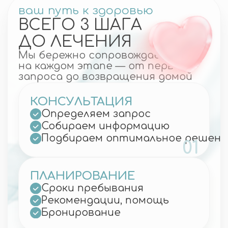
Представьте: за один день вы
получаете полную картину своего
здоровья — без спешки, очередей и
лишнего стресса. В Южной Корее
лечение проходит спокойно, комфортно
и с высочайшей точностью.
13.03.2026
Ваше здоровье
— наш
приоритет
Приветствуем! Заполняйте
краткий бриф и наш менеджер
свяжется с вами в течении 15