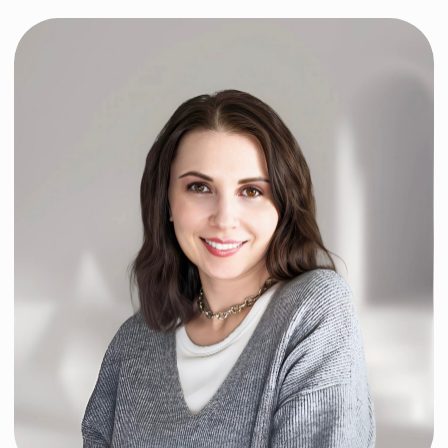
ЛЕЧЕНИЕ И ПОДДЕРЖКУ,. МЫ
ПОДХОДИМ К КАЖДОМУ ПАЦИЕНТУ С
ЗАБОТОЙ И ВНИМАНИЕМ, И НАША
ЦЕЛЬ — ПОМОЧЬ ВАМ СПРАВИТЬСЯ С
ЛЮБЫМИ ТРУДНОСТЯМИ.
Инфекции мочевыводящих путей
Камни в почках и мочевом
пузыре
Пиелонефрит
Простатит
Гиперплазия простаты
Почечная