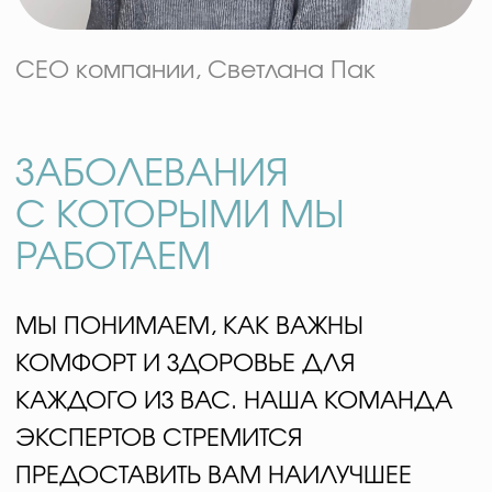
недостаточность
Эректильная дисфункция
и бесплодие
Артериальная
Рак
гипертензия
Гломерулонефрит
Амиллоидоз почек
Цены
KRW
сменить валюту