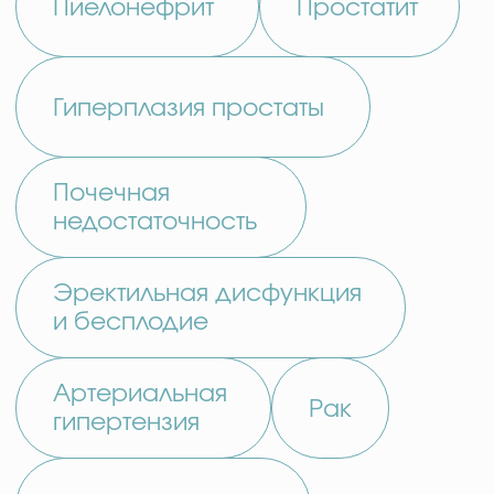
Мы бережно сопровождаем вас
на каждом этапе — от первого
запроса до возвращения домой
КОНСУЛЬТАЦИЯ
Определяем запрос
Собираем информацию
Подбираем оптимальное решение
01
ПЛАНИРОВАНИЕ
Сроки пребывания
Рекомендации, помощь
Бронирование
СОПРОВОЖДЕНИЕ
Встреча
02
Заселение
Трансфер в клинику