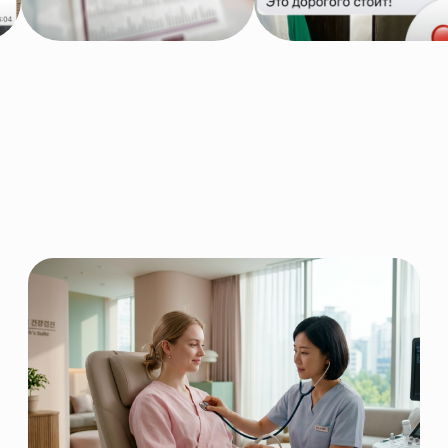
НАПРАВЛЕНИЯ ЛЕЧЕНИЯ
Поиск по сайту
Пластическая хирургия
и эстетическая медицина
Косметология и дерматология
Стоматология
Онкология
Чек-ап и профилактика
Кардиология и сосуды
Неврология и нейрохирургия
Гинекология и маммология
Офтальмология и ЛОР
Реабилитация
Другое
Все направления
Записаться на консультацию
бесплатно