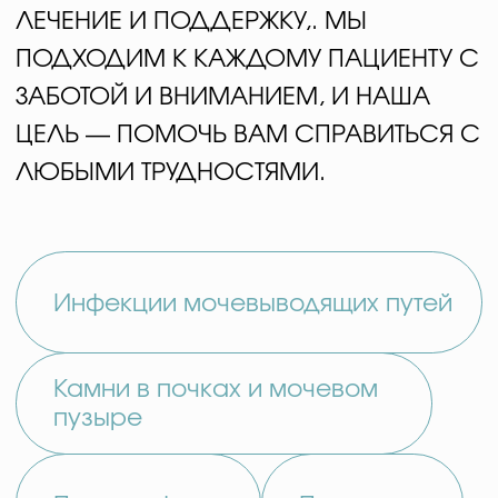
Прием:
от
50 000
KRW
Удаление рака предстательной
железы роботом Да Винчи:
от
36 000 000
KRW
Удаление рака предстательной
железы:
25 000 000
KRW
Обследование при гиперплазии
простаты:
1 500 000
KRW
Операция по лечению Варикоцеле:
от
3 000 000
KRW
Лечение новообразований
мочевого пузыря:
от
4 000 000
KRW
Оперативное лечение
мочекаменной болезни:
от
4 000 000
KRW
Удаление новообразований почки:
от
12 000 000
KRW
ваш путь к здоровью
ВСЕГО 3 ШАГА
ДО ЛЕЧЕНИЯ