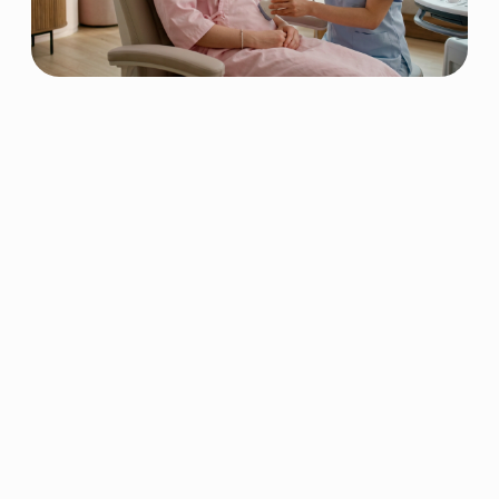
КОНТАКТЫ
+82-10-7190-2480
office@med-infinite.com
Республика Корея, Пусан
Хэундэ-Гу, Хэундэ Хэбён-Ро 203,
оф. 913
Политика конфиденциальности
Согласие на обработку
персональных данных
Instagram и WhatsApp принадлежат компании
«Meta», которая признана экстремистской
организацией и запрещена в РФ