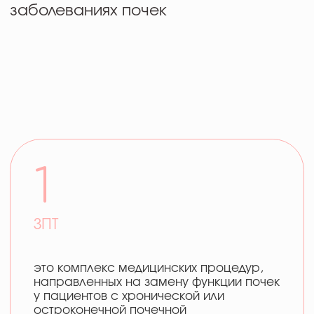
это комплекс медицинских процедур,
направленных на замену функции почек
у пациентов с хронической или
остроконечной почечной
недостаточностью
2
Диализ
это медицинская процедура,
предназначенная для очистки крови
от токсинов, избытка жидкости и других
вредных веществ, когда почки не могут
выполнять свою функцию
3