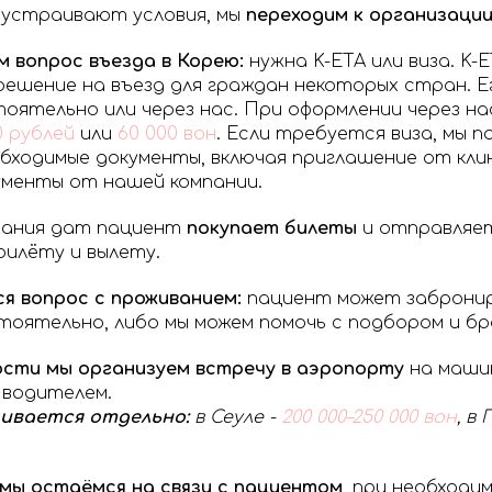
 устраивают условия, мы
переходим к организации
 вопрос въезда в Корею:
нужна K-ETA или виза. K-E
ешение на въезд для граждан некоторых стран. Е
оятельно или через нас. При оформлении через н
0 рублей
или
60 000 вон
. Если требуется виза, мы п
ходимые документы, включая приглашение от клин
ументы от нашей компании.
ования дат пациент
покупает билеты
и отправляе
илёту и вылету.
я вопрос с проживанием:
пациент может заброни
оятельно, либо мы можем помочь с подбором и бр
сти мы организуем встречу в аэропорту
на маши
 водителем.
чивается отдельно:
в Сеуле -
200 000–250 000 вон
, в
мы остаёмся на связи с пациентом
, при необходи