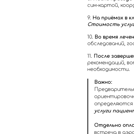
сим-картой, коор
9.
На приёмах в к
Стоимость услуг
10.
Во время лече
обследований, го
11.
После завершен
рекомендаций, во
необходимости.
Важно:
Предварительн
ориентировочн
определяются 
услуги пациен
Отдельно опл
встреча в аэр