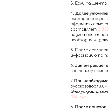
3. Если пациента
4.
Далее уточняем
электронное разр
оформить самост
составляет
3 00
подготовить необ
необходимые док
5. После соглас
информацию по пр
6.
Затем решаетс
гостиницу самост
7.
При необходимо
русскоговорящим
Эта услуга опла
000
вон
.
8.
После приезда 