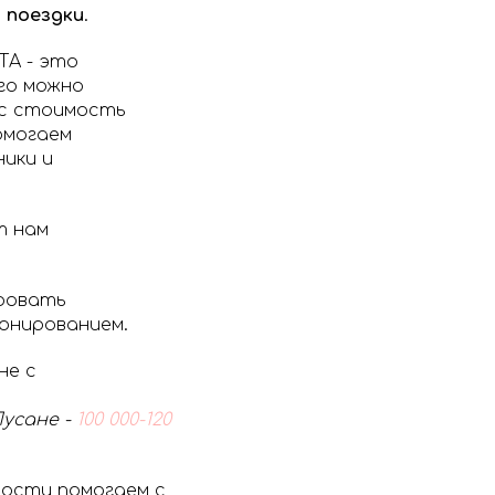
 поездки
.
TA - это
го можно
ас стоимость
омогаем
ики и
т нам
ровать
онированием.
не с
 Пусане -
100 000-120
мости помогаем с