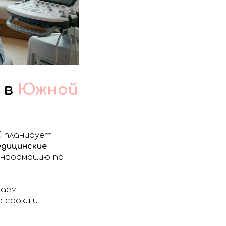
 в
Южной
й планирует
дицинские
 информацию по
чаем
 сроки и