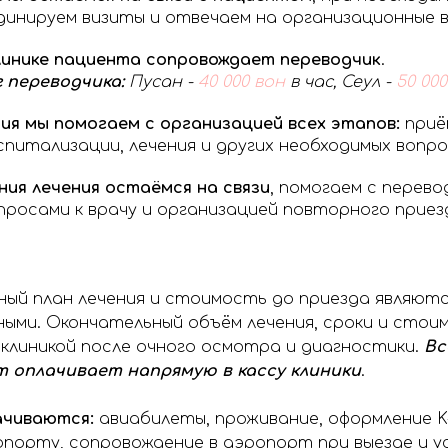
динируем визиты и отвечаем на организационные 
линике пациента сопровождает переводчик
.
 переводчика:
Пусан -
40 000
вон
в час, Сеул -
50 000
ния мы помогаем с организацией всех этапов:
приё
спитализации, лечения и других необходимых вопро
ия лечения остаёмся на связи
, помогаем с перево
просами к врачу и организацией повторного приез
ый план лечения и стоимость до приезда являют
ыми. Окончательный объём лечения, сроки и стои
клиникой после очного осмотра и диагностики.
Вс
т оплачивает напрямую в кассу клиники
.
ачиваются:
авиабилеты, проживание, оформление K-
опорту, сопровождение в аэропорт при выезде и у