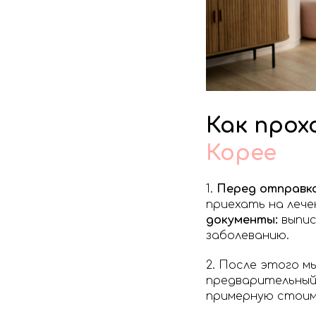
Как прох
Корее
1.
Перед отправко
приехать на лече
документы:
выпис
заболеванию.
2. После этого м
предварительный 
примерную стоим