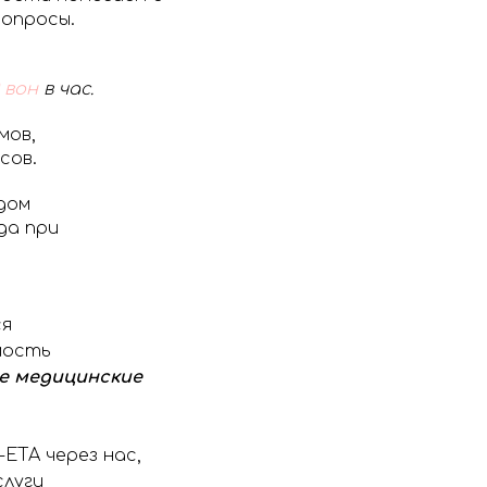
вопросы.
вон
в час.
мов,
сов.
дом
да при
ся
мость
е медицинские
ETA через нас,
слуги