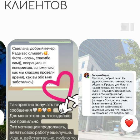
Я согласен(на) с
Политикой
обработки персональных
данных
и даю
Согласие
на обработку персональных
данных
Я согласен (на) на получение
информационных и рекламных
сообщений по email
и в мессенджерах
Отправить
связаться быстрее