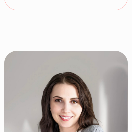
МЫ ПОНИМАЕМ, КАК ВАЖНЫ
КОМФОРТ И ЗДОРОВЬЕ ДЛЯ
КАЖДОГО ИЗ ВАС. НАША КОМАНДА
ЭКСПЕРТОВ СТРЕМИТСЯ
ПРЕДОСТАВИТЬ ВАМ НАИЛУЧШЕЕ
ЛЕЧЕНИЕ И ПОДДЕРЖКУ,. МЫ
ПОДХОДИМ К КАЖДОМУ ПАЦИЕНТУ С
ЗАБОТОЙ И ВНИМАНИЕМ, И НАША
ЦЕЛЬ — ПОМОЧЬ ВАМ СПРАВИТЬСЯ
С ЛЮБЫМИ ТРУДНОСТЯМИ.
Жировые отложения
в животе
Жировые отложения
в спине
Жировые отложения в
ягодицах