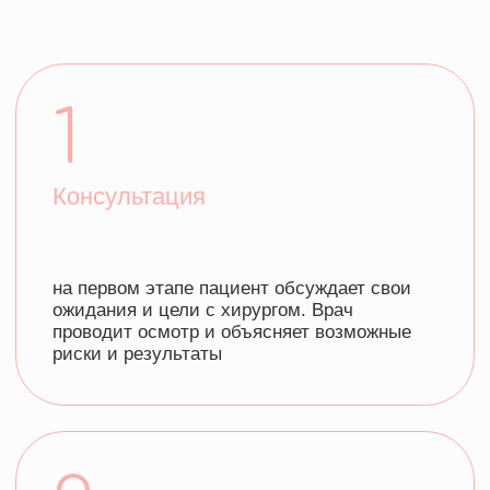
2
Анестезия
липосакция может выполняться под
местной, общей анестезией или
седацией, в зависимости от объёма
процедуры и предпочтений пациента
3
Операция
хирург делает маленькие разрезы
в коже, через которые вводится тонкая
трубка (канюля) для удаления жира.
жир отсасывается с помощью вакуумного