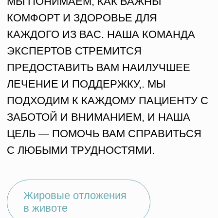
Госпитализация:
от 2 000 000 ₩
амбулаторно 2-5 дней
ваш путь к здоровью
ВСЕГО 3 ШАГА
ДО ЛЕЧЕНИЯ
Мы бережно сопровождаем вас
на каждом этапе — от первого
запроса до возвращения домой
КОНСУЛЬТАЦИЯ
Определяем запрос
Собираем информацию
Подбираем оптимальное решение
01
ПЛАНИРОВАНИЕ
Сроки пребывания
Рекомендации, помощь
Бронирование
СОПРОВОЖДЕНИЕ
Встреча
02
Заселение