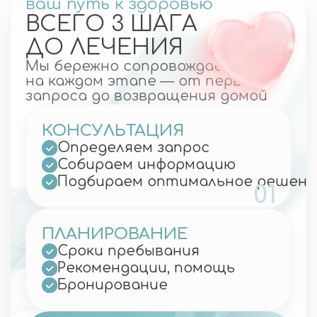
Как проходит организация
лечения в Корее
Представьте: за один день вы
получаете полную картину своего
здоровья — без спешки, очередей и
лишнего стресса. В Южной Корее
лечение проходит спокойно, комфортно
и с высочайшей точностью.
13.03.2026
Ваше здоровье