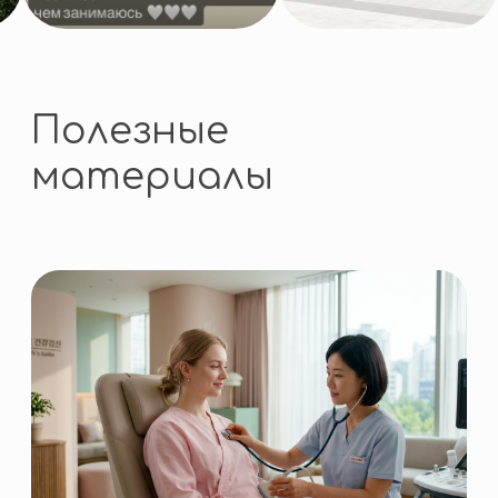
НАПРАВЛЕНИЯ ЛЕЧЕНИЯ
Поиск по сайту
Пластическая хирургия
и эстетическая медицина
Косметология и дерматология
Стоматология
Онкология
Чек-ап и профилактика
Кардиология и сосуды
Неврология и нейрохирургия
Гинекология и маммология
Офтальмология и ЛОР
Реабилитация
Другое
Все направления
Записаться на консультацию