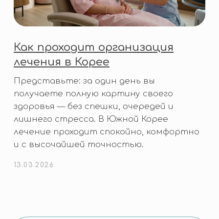
бесплатно
КОНТАКТЫ
+82-10-7190-2480
office@med-infinite.com
Республика Корея, Пусан
Хэундэ-Гу, Хэундэ Хэбён-Ро 203,
оф. 913
Политика конфиденциальности
Согласие на обработку
персональных данных