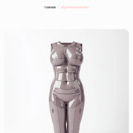
главная
/
абдоминопластика
ЛИПОСАКЦИЯ
это хирургическая процедура,