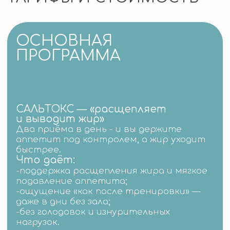
«сушку»
Чангтокс
-если есть склонность к запорам или
дискомфорт на диете
-если хотите естественный вывод за
счёт регулярности
Ансимток
-поддержка при снижении калорийности
-профилактика выпадения волос на
фоне дефицитов
Габёда-ча
детокс-чай для ежедневного приёма
Doctor Edition Ant Pro
эффективные пробиотики, продаются
только в клинике]
УЗНАТЬ СТОИМОСТЬ