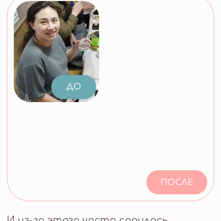
ПОСЛЕ
И из-за этого часто садилась
на диеты, порой теряя до 10
килограммов за две недели. Успехи
привлекали внимание знакомых:
её начали просить о совете,
и помогать другим стало
естественным продолжением
личного пути.
Вернувшись, она поступила
в университет корейской медицины
и сосредоточилась
на контролируемом снижении веса
с помощью травяных средств.
Разрабатывая составы,
тестировала их на себе
и одновременно решала вопрос
удобства: вместо неудобных
отваров появились капсулы,
а трёхразовый приём удалось
сократить до двух за счёт высокой
концентрации.
Собственный результат — минус 25
килограммов
— вызвал большой