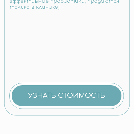
Офтальмология и ЛОР
Реабилитация
Другое
Все направления
Записаться на консультацию
бесплатно
КОНТАКТЫ
+82-10-7190-2480
office@med-infinite.com
Республика Корея, Пусан
Хэундэ-Гу, Хэундэ Хэбён-Ро 203,