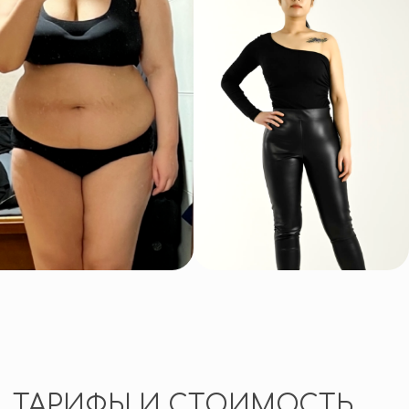
ПЛЮСТОКС
Партнёр к Сальтоксу с прицелом
на талию: нацелен на работу
с висцеральным (внутренним) жиром,
который обычно уходит тяжелее всего
Что даёт:
-усиливает эффект Сальтокса;
-помогает снижать объёмы в области
живота за счёт работы с висцеральным
жиром;
-тонизирующие компоненты
поддерживают энергию.
Лучше вместе:
Сальтокс + ПлюсТокс - связка
для более выраженного и комфортного
прогресса
ДОПОЛНИТЕЛЬНЫЕ
СРЕДСТВА
Детокс
-уменьшение отёков
-ощущение лёгкости и визуальную