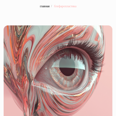
главная
/
блефаропластика
БЛЕФАРОПЛАСТИКА
удаление избытка кожи, жировых