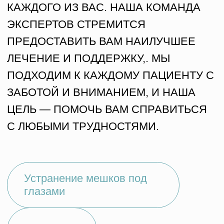
Мы бережно сопровождаем вас
на каждом этапе — от первого
запроса до возвращения домой
КОНСУЛЬТАЦИЯ
Определяем запрос
Собираем информацию
Подбираем оптимальное решение
01
ПЛАНИРОВАНИЕ
Сроки пребывания
Рекомендации, помощь
Бронирование
СОПРОВОЖДЕНИЕ
Встреча
02
Заселение
Трансфер в клинику