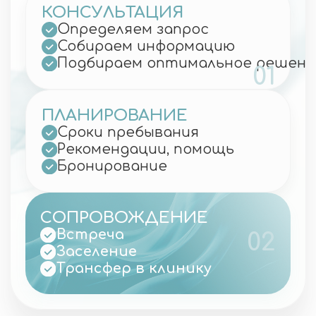
получаете полную картину своего
здоровья — без спешки, очередей и
лишнего стресса. В Южной Корее
лечение проходит спокойно, комфортно
и с высочайшей точностью.
13.03.2026
Ваше здоровье
— наш
приоритет
Приветствуем! Заполняйте
краткий бриф и наш менеджер
свяжется с вами в течении 15