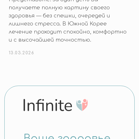
КОНТАКТЫ
+82-10-7190-2480
office@med-infinite.com
Республика Корея, Пусан
Хэундэ-Гу, Хэундэ Хэбён-Ро 203,
оф. 913
Политика конфиденциальности
Согласие на обработку
персональных данных
Instagram и WhatsApp принадлежат компании
«Meta», которая признана экстремистской
организацией и запрещена в РФ