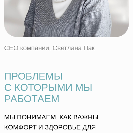
Коррекция
асимметрии век
Избыточная кожа век
Цены
KRW
сменить валюту
Блефаропластика (века):
от
2 000 000
KRW
ваш путь к здоровью
ВСЕГО 3 ШАГА
ДО ЛЕЧЕНИЯ