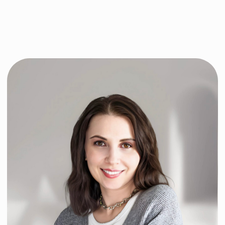
КАЖДОГО ИЗ ВАС. НАША КОМАНДА
ЭКСПЕРТОВ СТРЕМИТСЯ
ПРЕДОСТАВИТЬ ВАМ НАИЛУЧШЕЕ
ЛЕЧЕНИЕ И ПОДДЕРЖКУ,. МЫ
ПОДХОДИМ К КАЖДОМУ ПАЦИЕНТУ С
ЗАБОТОЙ И ВНИМАНИЕМ, И НАША
ЦЕЛЬ — ПОМОЧЬ ВАМ СПРАВИТЬСЯ
С ЛЮБЫМИ ТРУДНОСТЯМИ.
Устранение мешков под
глазами
Морщины
Улучшение зрения