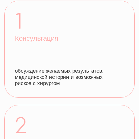
2
Анестезия
обычно используется местная анестезия с
седацией или общая анестезия
3
Операция
разрезы могут быть сделаны вдоль
естественных линий век (верхние или
нижние), что позволяет удалить
избыточную кожу и жир