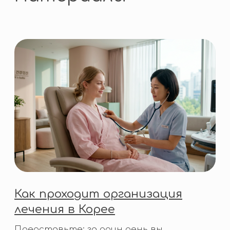
НАПРАВЛЕНИЯ ЛЕЧЕНИЯ
Поиск по сайту
Пластическая хирургия
и эстетическая медицина
Косметология и дерматология
Стоматология
Онкология
Чек-ап и профилактика
Кардиология и сосуды
Неврология и нейрохирургия
Гинекология и маммология
Офтальмология и ЛОР
Реабилитация
Другое
Все направления
Записаться на консультацию
бесплатно